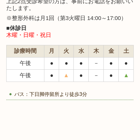
上記2点受診希望の方は、事前にお電話をお願いい
たします。
※整形外科は月1回（第3火曜日
14:00～17:00
）
■休診日
木曜・日曜・祝日
診療時間
月
火
水
木
金
土
午後
●
●
●
－
●
●
午後
●
▲
●
－
●
▲
バス：下日脚停留所より徒歩3分