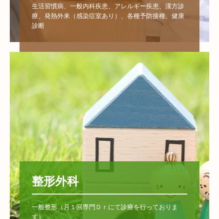
生活習慣病、一般内科疾患、アレルギー疾患、漢方診
療、発熱外来（感染症室あり）、各種予防接種、健康
診断
整形外科
一般整形（月１回専門Ｄｒにて診療を行っておりま
す）
